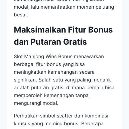
modal, lalu memanfaatkan momen peluang
besar.
Maksimalkan Fitur Bonus
dan Putaran Gratis
Slot Mahjong Wins Bonus menawarkan
berbagai fitur bonus yang bisa
meningkatkan kemenangan secara
signifikan. Salah satu yang paling menarik
adalah putaran gratis, di mana pemain bisa
memperoleh kemenangan tanpa
mengurangi modal.
Perhatikan simbol scatter dan kombinasi
khusus yang memicu bonus. Beberapa