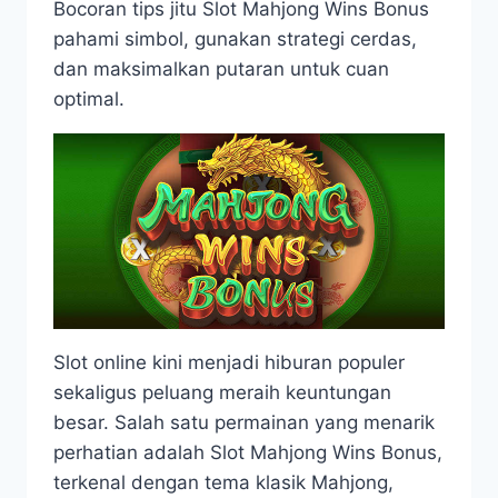
Bocoran tips jitu Slot Mahjong Wins Bonus
pahami simbol, gunakan strategi cerdas,
dan maksimalkan putaran untuk cuan
optimal.
Slot online kini menjadi hiburan populer
sekaligus peluang meraih keuntungan
besar. Salah satu permainan yang menarik
perhatian adalah Slot Mahjong Wins Bonus,
terkenal dengan tema klasik Mahjong,