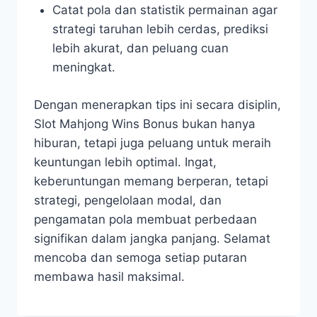
Catat pola dan statistik permainan agar
strategi taruhan lebih cerdas, prediksi
lebih akurat, dan peluang cuan
meningkat.
Dengan menerapkan tips ini secara disiplin,
Slot Mahjong Wins Bonus bukan hanya
hiburan, tetapi juga peluang untuk meraih
keuntungan lebih optimal. Ingat,
keberuntungan memang berperan, tetapi
strategi, pengelolaan modal, dan
pengamatan pola membuat perbedaan
signifikan dalam jangka panjang. Selamat
mencoba dan semoga setiap putaran
membawa hasil maksimal.