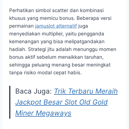
Perhatikan simbol scatter dan kombinasi
khusus yang memicu bonus. Beberapa versi
permainan
jamuslot alternatif
juga
menyediakan multiplier, yaitu pengganda
kemenangan yang bisa melipatgandakan
hadiah. Strategi jitu adalah menunggu momen
bonus aktif sebelum menaikkan taruhan,
sehingga peluang menang besar meningkat
tanpa risiko modal cepat habis.
Baca Juga:
Trik Terbaru Meraih
Jackpot Besar Slot Old Gold
Miner Megaways