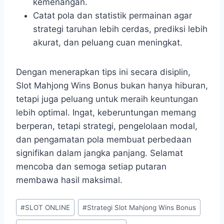
kemenangan.
Catat pola dan statistik permainan agar
strategi taruhan lebih cerdas, prediksi lebih
akurat, dan peluang cuan meningkat.
Dengan menerapkan tips ini secara disiplin,
Slot Mahjong Wins Bonus bukan hanya hiburan,
tetapi juga peluang untuk meraih keuntungan
lebih optimal. Ingat, keberuntungan memang
berperan, tetapi strategi, pengelolaan modal,
dan pengamatan pola membuat perbedaan
signifikan dalam jangka panjang. Selamat
mencoba dan semoga setiap putaran
membawa hasil maksimal.
Post
#
SLOT ONLINE
#
Strategi Slot Mahjong Wins Bonus
Tags: