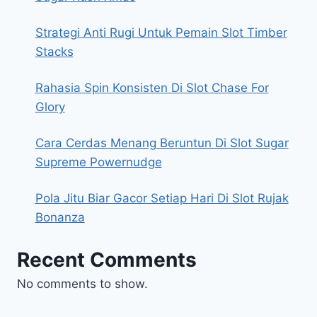
Strategi Anti Rugi Untuk Pemain Slot Timber
Stacks
Rahasia Spin Konsisten Di Slot Chase For
Glory
Cara Cerdas Menang Beruntun Di Slot Sugar
Supreme Powernudge
Pola Jitu Biar Gacor Setiap Hari Di Slot Rujak
Bonanza
Recent Comments
No comments to show.