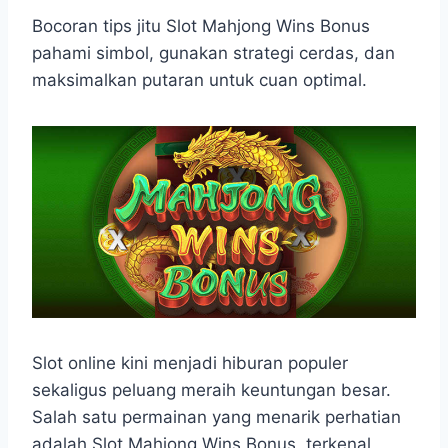
a
h
e
e
i
k
h
c
a
l
s
n
y
a
Bocoran tips jitu Slot Mahjong Wins Bonus
e
t
e
s
e
p
r
pahami simbol, gunakan strategi cerdas, dan
b
s
g
e
e
e
maksimalkan putaran untuk cuan optimal.
o
A
r
n
o
p
a
g
k
p
m
e
r
Slot online kini menjadi hiburan populer
sekaligus peluang meraih keuntungan besar.
Salah satu permainan yang menarik perhatian
adalah Slot Mahjong Wins Bonus, terkenal