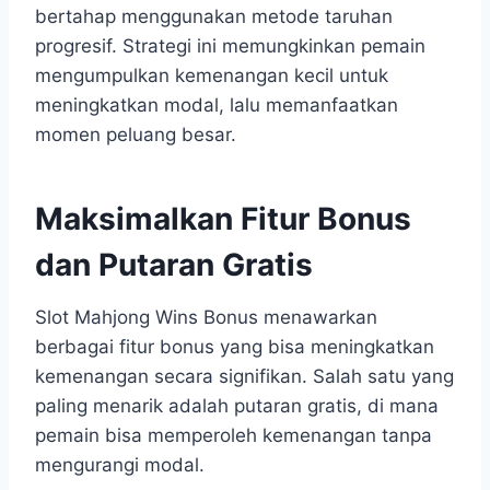
bertahap menggunakan metode taruhan
progresif. Strategi ini memungkinkan pemain
mengumpulkan kemenangan kecil untuk
meningkatkan modal, lalu memanfaatkan
momen peluang besar.
Maksimalkan Fitur Bonus
dan Putaran Gratis
Slot Mahjong Wins Bonus menawarkan
berbagai fitur bonus yang bisa meningkatkan
kemenangan secara signifikan. Salah satu yang
paling menarik adalah putaran gratis, di mana
pemain bisa memperoleh kemenangan tanpa
mengurangi modal.