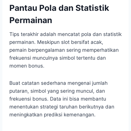
Pantau Pola dan Statistik
Permainan
Tips terakhir adalah mencatat pola dan statistik
permainan. Meskipun slot bersifat acak,
pemain berpengalaman sering memperhatikan
frekuensi munculnya simbol tertentu dan
momen bonus.
Buat catatan sederhana mengenai jumlah
putaran, simbol yang sering muncul, dan
frekuensi bonus. Data ini bisa membantu
menentukan strategi taruhan berikutnya dan
meningkatkan prediksi kemenangan.