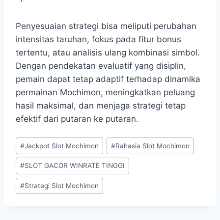
Penyesuaian strategi bisa meliputi perubahan
intensitas taruhan, fokus pada fitur bonus
tertentu, atau analisis ulang kombinasi simbol.
Dengan pendekatan evaluatif yang disiplin,
pemain dapat tetap adaptif terhadap dinamika
permainan Mochimon, meningkatkan peluang
hasil maksimal, dan menjaga strategi tetap
efektif dari putaran ke putaran.
Post
#
Jackpot Slot Mochimon
#
Rahasia Slot Mochimon
Tags:
#
SLOT GACOR WINRATE TINGGI
#
Strategi Slot Mochimon