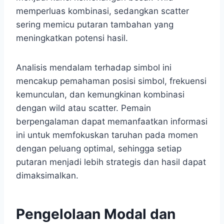
memperluas kombinasi, sedangkan scatter
sering memicu putaran tambahan yang
meningkatkan potensi hasil.
Analisis mendalam terhadap simbol ini
mencakup pemahaman posisi simbol, frekuensi
kemunculan, dan kemungkinan kombinasi
dengan wild atau scatter. Pemain
berpengalaman dapat memanfaatkan informasi
ini untuk memfokuskan taruhan pada momen
dengan peluang optimal, sehingga setiap
putaran menjadi lebih strategis dan hasil dapat
dimaksimalkan.
Pengelolaan Modal dan