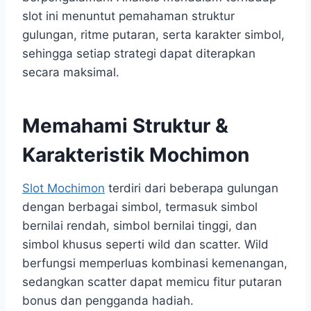
slot ini menuntut pemahaman struktur
gulungan, ritme putaran, serta karakter simbol,
sehingga setiap strategi dapat diterapkan
secara maksimal.
Memahami Struktur &
Karakteristik Mochimon
Slot Mochimon
terdiri dari beberapa gulungan
dengan berbagai simbol, termasuk simbol
bernilai rendah, simbol bernilai tinggi, dan
simbol khusus seperti wild dan scatter. Wild
berfungsi memperluas kombinasi kemenangan,
sedangkan scatter dapat memicu fitur putaran
bonus dan pengganda hadiah.