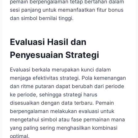
pemain berpengalaman tetap bertahan dalam
sesi panjang untuk memanfaatkan fitur bonus
dan simbol bernilai tinggi.
Evaluasi Hasil dan
Penyesuaian Strategi
Evaluasi berkala merupakan kunci dalam
menjaga efektivitas strategi. Pola kemenangan
dan ritme putaran dapat berubah dari periode
ke periode, sehingga strategi harus
disesuaikan dengan data terbaru. Pemain
berpengalaman melakukan evaluasi untuk
mengetahui simbol atau fase permainan mana
yang paling sering menghasilkan kombinasi
optimal.