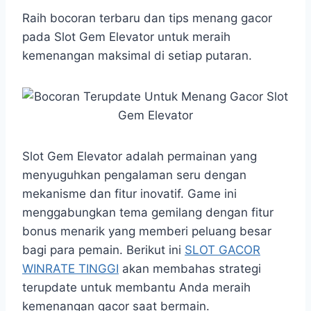
a
h
e
e
i
k
h
c
a
l
s
n
y
a
Raih bocoran terbaru dan tips menang gacor
e
t
e
s
e
p
r
pada Slot Gem Elevator untuk meraih
b
s
g
e
e
e
kemenangan maksimal di setiap putaran.
o
A
r
n
o
p
a
g
k
p
m
e
r
Slot Gem Elevator adalah permainan yang
menyuguhkan pengalaman seru dengan
mekanisme dan fitur inovatif. Game ini
menggabungkan tema gemilang dengan fitur
bonus menarik yang memberi peluang besar
bagi para pemain. Berikut ini
SLOT GACOR
WINRATE TINGGI
akan membahas strategi
terupdate untuk membantu Anda meraih
kemenangan gacor saat bermain.