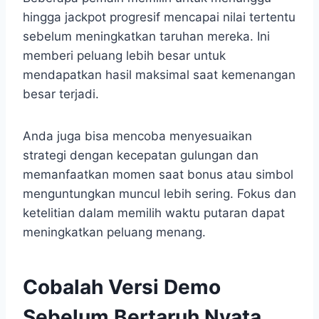
hingga jackpot progresif mencapai nilai tertentu
sebelum meningkatkan taruhan mereka. Ini
memberi peluang lebih besar untuk
mendapatkan hasil maksimal saat kemenangan
besar terjadi.
Anda juga bisa mencoba menyesuaikan
strategi dengan kecepatan gulungan dan
memanfaatkan momen saat bonus atau simbol
menguntungkan muncul lebih sering. Fokus dan
ketelitian dalam memilih waktu putaran dapat
meningkatkan peluang menang.
Cobalah Versi Demo
Sebelum Bertaruh Nyata