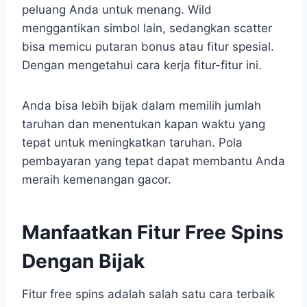
peluang Anda untuk menang. Wild
menggantikan simbol lain, sedangkan scatter
bisa memicu putaran bonus atau fitur spesial.
Dengan mengetahui cara kerja fitur-fitur ini.
Anda bisa lebih bijak dalam memilih jumlah
taruhan dan menentukan kapan waktu yang
tepat untuk meningkatkan taruhan. Pola
pembayaran yang tepat dapat membantu Anda
meraih kemenangan gacor.
Manfaatkan Fitur Free Spins
Dengan Bijak
Fitur free spins adalah salah satu cara terbaik