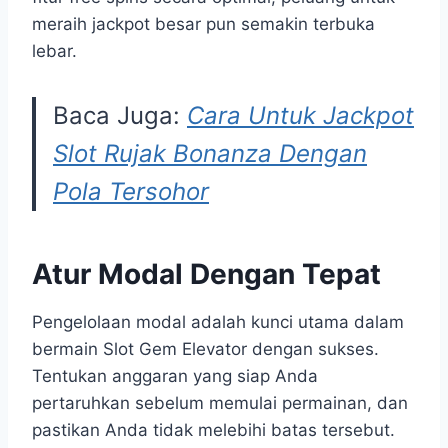
meraih jackpot besar pun semakin terbuka
lebar.
Baca Juga:
Cara Untuk Jackpot
Slot Rujak Bonanza Dengan
Pola Tersohor
Atur Modal Dengan Tepat
Pengelolaan modal adalah kunci utama dalam
bermain Slot Gem Elevator dengan sukses.
Tentukan anggaran yang siap Anda
pertaruhkan sebelum memulai permainan, dan
pastikan Anda tidak melebihi batas tersebut.