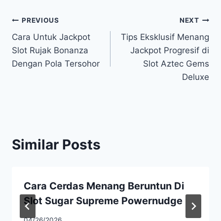
Post
PREVIOUS
NEXT
Cara Untuk Jackpot
Tips Eksklusif Menang
navigation
Slot Rujak Bonanza
Jackpot Progresif di
Dengan Pola Tersohor
Slot Aztec Gems
Deluxe
Similar Posts
Cara Cerdas Menang Beruntun Di
Slot Sugar Supreme Powernudge
04/26/2026