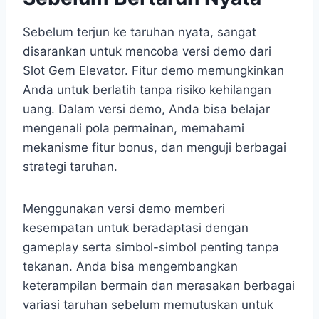
Sebelum terjun ke taruhan nyata, sangat
disarankan untuk mencoba versi demo dari
Slot Gem Elevator. Fitur demo memungkinkan
Anda untuk berlatih tanpa risiko kehilangan
uang. Dalam versi demo, Anda bisa belajar
mengenali pola permainan, memahami
mekanisme fitur bonus, dan menguji berbagai
strategi taruhan.
Menggunakan versi demo memberi
kesempatan untuk beradaptasi dengan
gameplay serta simbol-simbol penting tanpa
tekanan. Anda bisa mengembangkan
keterampilan bermain dan merasakan berbagai
variasi taruhan sebelum memutuskan untuk