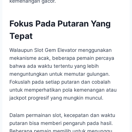
kemenangan gacor.
Fokus Pada Putaran Yang
Tepat
Walaupun Slot Gem Elevator menggunakan
mekanisme acak, beberapa pemain percaya
bahwa ada waktu tertentu yang lebih
menguntungkan untuk memutar gulungan.
Fokuslah pada setiap putaran dan cobalah
untuk memperhatikan pola kemenangan atau
jackpot progresif yang mungkin muncul.
Dalam permainan slot, kecepatan dan waktu
putaran bisa memberi pengaruh pada hasil.
Beberapa pemain memilih untuk menunggu