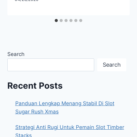
Search
Search
Recent Posts
Panduan Lengkap Menang Stabil Di Slot
Sugar Rush Xmas
Strategi Anti Rugi Untuk Pemain Slot Timber
Stacks