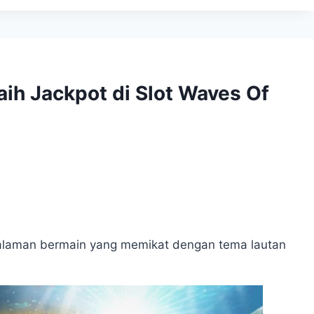
ih Jackpot di Slot Waves Of
alaman bermain yang memikat dengan tema lautan