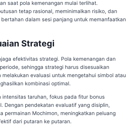
n saat pola kemenangan mulai terlihat.
utusan tetap rasional, meminimalkan risiko, dan
bertahan dalam sesi panjang untuk memanfaatkan
aian Strategi
aga efektivitas strategi. Pola kemenangan dan
periode, sehingga strategi harus disesuaikan
 melakukan evaluasi untuk mengetahui simbol atau
ghasilkan kombinasi optimal.
 intensitas taruhan, fokus pada fitur bonus
l. Dengan pendekatan evaluatif yang disiplin,
ika permainan Mochimon, meningkatkan peluang
ektif dari putaran ke putaran.