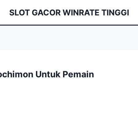
SLOT GACOR WINRATE TINGGI
Mochimon Untuk Pemain