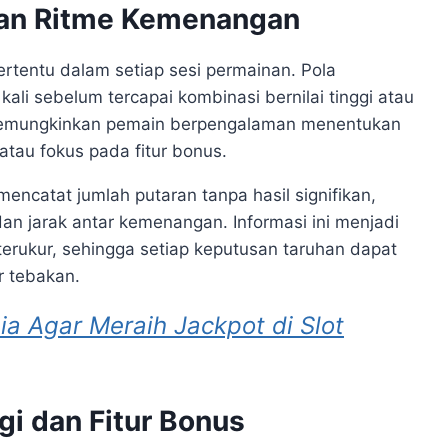
dan Ritme Kemenangan
tertentu dalam setiap sesi permainan. Pola
li sebelum tercapai kombinasi bernilai tinggi atau
n memungkinkan pemain berpengalaman menentukan
tau fokus pada fitur bonus.
ncatat jumlah putaran tanpa hasil signifikan,
 dan jarak antar kemenangan. Informasi ini menjadi
erukur, sehingga setiap keputusan taruhan dapat
r tebakan.
a Agar Meraih Jackpot di Slot
gi dan Fitur Bonus