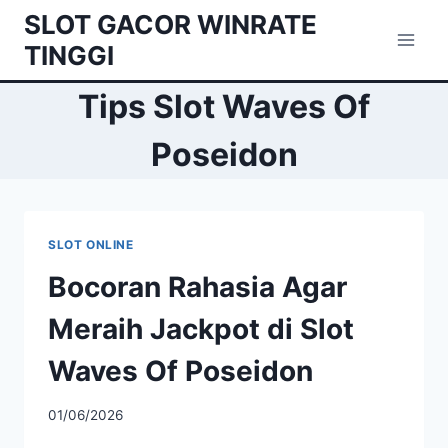
Skip
SLOT GACOR WINRATE
to
TINGGI
content
Tips Slot Waves Of
Poseidon
SLOT ONLINE
Bocoran Rahasia Agar
Meraih Jackpot di Slot
Waves Of Poseidon
01/06/2026