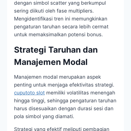
dengan simbol scatter yang berkumpul
sering diikuti oleh fase multipliers.
Mengidentifikasi tren ini memungkinkan
pengaturan taruhan secara lebih cermat
untuk memaksimalkan potensi bonus.
Strategi Taruhan dan
Manajemen Modal
Manajemen modal merupakan aspek
penting untuk menjaga efektivitas strategi.
cuputoto slot
memiliki volatilitas menengah
hingga tinggi, sehingga pengaturan taruhan
harus disesuaikan dengan durasi sesi dan
pola simbol yang diamati.
Strategi yang efektif meliputi pembagian