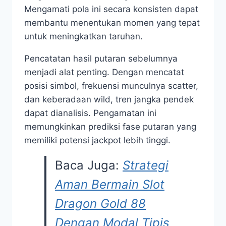
Mengamati pola ini secara konsisten dapat
membantu menentukan momen yang tepat
untuk meningkatkan taruhan.
Pencatatan hasil putaran sebelumnya
menjadi alat penting. Dengan mencatat
posisi simbol, frekuensi munculnya scatter,
dan keberadaan wild, tren jangka pendek
dapat dianalisis. Pengamatan ini
memungkinkan prediksi fase putaran yang
memiliki potensi jackpot lebih tinggi.
Baca Juga:
Strategi
Aman Bermain Slot
Dragon Gold 88
Dengan Modal Tipis