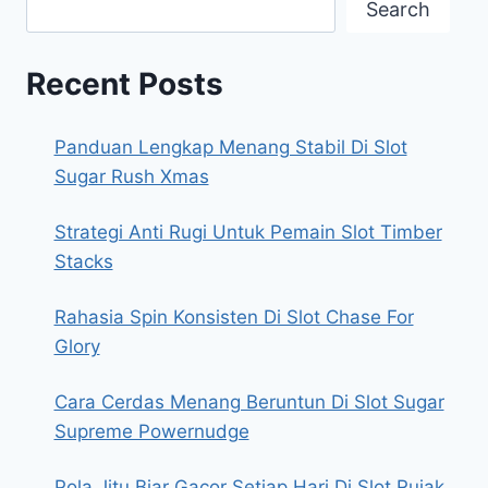
Search
Recent Posts
Panduan Lengkap Menang Stabil Di Slot
Sugar Rush Xmas
Strategi Anti Rugi Untuk Pemain Slot Timber
Stacks
Rahasia Spin Konsisten Di Slot Chase For
Glory
Cara Cerdas Menang Beruntun Di Slot Sugar
Supreme Powernudge
Pola Jitu Biar Gacor Setiap Hari Di Slot Rujak