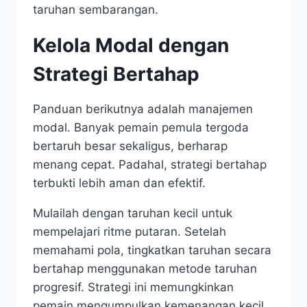
taruhan sembarangan.
Kelola Modal dengan
Strategi Bertahap
Panduan berikutnya adalah manajemen
modal. Banyak pemain pemula tergoda
bertaruh besar sekaligus, berharap
menang cepat. Padahal, strategi bertahap
terbukti lebih aman dan efektif.
Mulailah dengan taruhan kecil untuk
mempelajari ritme putaran. Setelah
memahami pola, tingkatkan taruhan secara
bertahap menggunakan metode taruhan
progresif. Strategi ini memungkinkan
pemain mengumpulkan kemenangan kecil