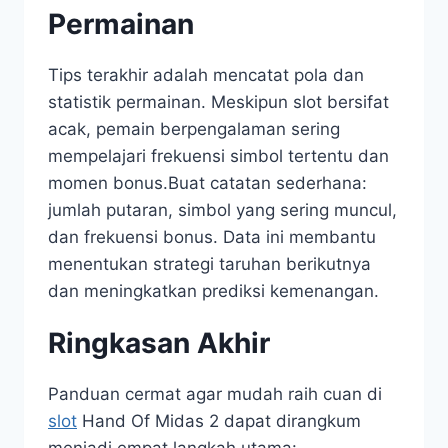
Permainan
Tips terakhir adalah mencatat pola dan
statistik permainan. Meskipun slot bersifat
acak, pemain berpengalaman sering
mempelajari frekuensi simbol tertentu dan
momen bonus.Buat catatan sederhana:
jumlah putaran, simbol yang sering muncul,
dan frekuensi bonus. Data ini membantu
menentukan strategi taruhan berikutnya
dan meningkatkan prediksi kemenangan.
Ringkasan Akhir
Panduan cermat agar mudah raih cuan di
slot
Hand Of Midas 2 dapat dirangkum