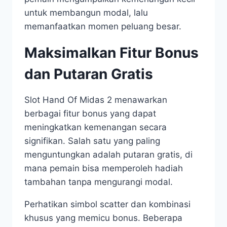
untuk membangun modal, lalu
memanfaatkan momen peluang besar.
Maksimalkan Fitur Bonus
dan Putaran Gratis
Slot Hand Of Midas 2 menawarkan
berbagai fitur bonus yang dapat
meningkatkan kemenangan secara
signifikan. Salah satu yang paling
menguntungkan adalah putaran gratis, di
mana pemain bisa memperoleh hadiah
tambahan tanpa mengurangi modal.
Perhatikan simbol scatter dan kombinasi
khusus yang memicu bonus. Beberapa