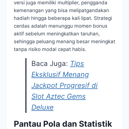
versi juga memiliki multiplier, pengganda
kemenangan yang bisa melipatgandakan
hadiah hingga beberapa kali lipat. Strategi
cerdas adalah menunggu momen bonus
aktif sebelum meningkatkan taruhan,
sehingga peluang menang besar meningkat
tanpa risiko modal cepat habis.
Baca Juga:
Tips
Eksklusif Menang
Jackpot Progresif di
Slot Aztec Gems
Deluxe
Pantau Pola dan Statistik