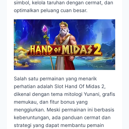
simbol, kelola taruhan dengan cermat, dan
optimalkan peluang cuan besar.
Salah satu permainan yang menarik
perhatian adalah Slot Hand Of Midas 2,
dikenal dengan tema mitologi Yunani, grafis
memukau, dan fitur bonus yang
menggiurkan. Meski permainan ini berbasis
keberuntungan, ada panduan cermat dan
strategi yang dapat membantu pemain