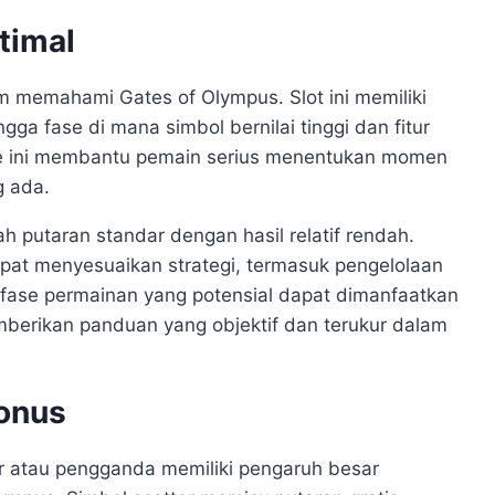
timal
 memahami Gates of Olympus. Slot ini memiliki
ngga fase di mana simbol bernilai tinggi dan fitur
me ini membantu pemain serius menentukan momen
g ada.
h putaran standar dengan hasil relatif rendah.
pat menyesuaikan strategi, termasuk pengelolaan
 fase permainan yang potensial dapat dimanfaatkan
mberikan panduan yang objektif dan terukur dalam
Bonus
er atau pengganda memiliki pengaruh besar