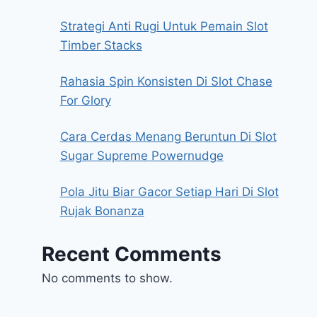
Strategi Anti Rugi Untuk Pemain Slot
Timber Stacks
Rahasia Spin Konsisten Di Slot Chase
For Glory
Cara Cerdas Menang Beruntun Di Slot
Sugar Supreme Powernudge
Pola Jitu Biar Gacor Setiap Hari Di Slot
Rujak Bonanza
Recent Comments
No comments to show.