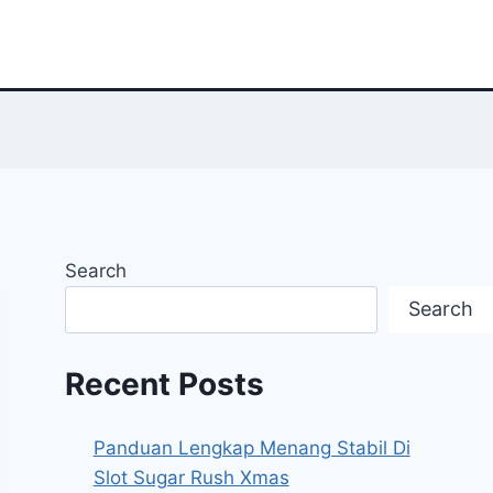
Search
Search
Recent Posts
Panduan Lengkap Menang Stabil Di
Slot Sugar Rush Xmas