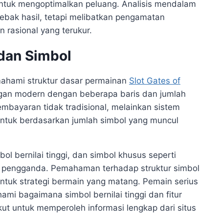
untuk mengoptimalkan peluang. Analisis mendalam
bak hasil, tetapi melibatkan pengamatan
n rasional yang terukur.
dan Simbol
ahami struktur dasar permainan
Slot Gates of
ngan modern dengan beberapa baris dan jumlah
embayaran tidak tradisional, melainkan sistem
entuk berdasarkan jumlah simbol yang muncul
mbol bernilai tinggi, dan simbol khusus seperti
tau pengganda. Pemahaman terhadap struktur simbol
ntuk strategi bermain yang matang. Pemain serius
i bagaimana simbol bernilai tinggi dan fitur
ikut untuk memperoleh informasi lengkap dari situs