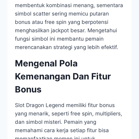
membentuk kombinasi menang, sementara
simbol scatter sering memicu putaran
bonus atau free spin yang berpotensi
menghasilkan jackpot besar. Mengetahui
fungsi simbol ini membantu pemain
merencanakan strategi yang lebih efektif.
Mengenal Pola
Kemenangan Dan Fitur
Bonus
Slot Dragon Legend memiliki fitur bonus
yang menarik, seperti free spin, multipliers,
dan simbol misteri. Pemain yang
memahami cara kerja setiap fitur bisa
memanfaatkan momen ini untuk