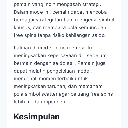
pemain yang ingin mengasah strategi.
Dalam mode ini, pemain dapat mencoba
berbagai strategi taruhan, mengenal simbol
khusus, dan membaca pola kemunculan
free spins tanpa risiko kehilangan saldo.
Latihan di mode demo membantu
meningkatkan kepercayaan diri sebelum
bermain dengan saldo asli. Pemain juga
dapat melatih pengelolaan modal,
mengenali momen terbaik untuk
meningkatkan taruhan, dan memahami
pola simbol scatter agar peluang free spins
lebih mudah diperoleh.
Kesimpulan