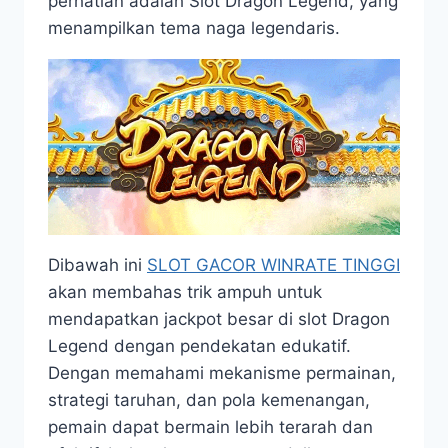
perhatian adalah Slot Dragon Legend, yang
menampilkan tema naga legendaris.
Dibawah ini
SLOT GACOR WINRATE TINGGI
akan membahas trik ampuh untuk
mendapatkan jackpot besar di slot Dragon
Legend dengan pendekatan edukatif.
Dengan memahami mekanisme permainan,
strategi taruhan, dan pola kemenangan,
pemain dapat bermain lebih terarah dan