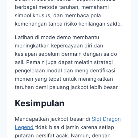
berbagai metode taruhan, memahami
simbol khusus, dan membaca pola
kemenangan tanpa risiko kehilangan saldo.
Latihan di mode demo membantu
meningkatkan kepercayaan diri dan
kesiapan sebelum bermain dengan saldo
asli. Pemain juga dapat melatih strategi
pengelolaan modal dan mengidentifikasi
momen yang tepat untuk meningkatkan
taruhan demi peluang jackpot lebih besar.
Kesimpulan
Mendapatkan jackpot besar di
Slot Dragon
Legend
tidak bisa dijamin karena setiap
putaran bersifat acak. Namun, dengan