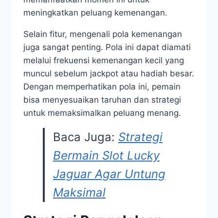
meningkatkan peluang kemenangan.
Selain fitur, mengenali pola kemenangan
juga sangat penting. Pola ini dapat diamati
melalui frekuensi kemenangan kecil yang
muncul sebelum jackpot atau hadiah besar.
Dengan memperhatikan pola ini, pemain
bisa menyesuaikan taruhan dan strategi
untuk memaksimalkan peluang menang.
Baca Juga:
Strategi
Bermain Slot Lucky
Jaguar Agar Untung
Maksimal