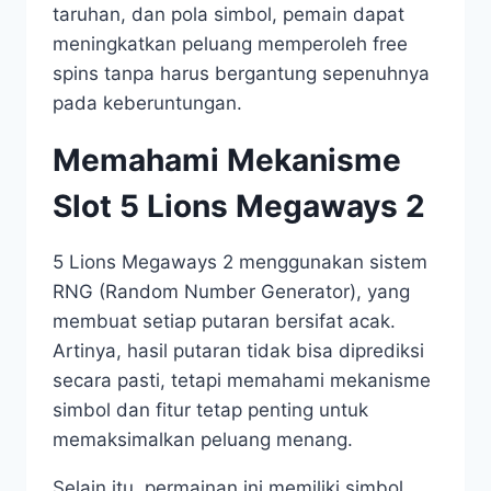
taruhan, dan pola simbol, pemain dapat
meningkatkan peluang memperoleh free
spins tanpa harus bergantung sepenuhnya
pada keberuntungan.
Memahami Mekanisme
Slot 5 Lions Megaways 2
5 Lions Megaways 2 menggunakan sistem
RNG (Random Number Generator), yang
membuat setiap putaran bersifat acak.
Artinya, hasil putaran tidak bisa diprediksi
secara pasti, tetapi memahami mekanisme
simbol dan fitur tetap penting untuk
memaksimalkan peluang menang.
Selain itu, permainan ini memiliki simbol