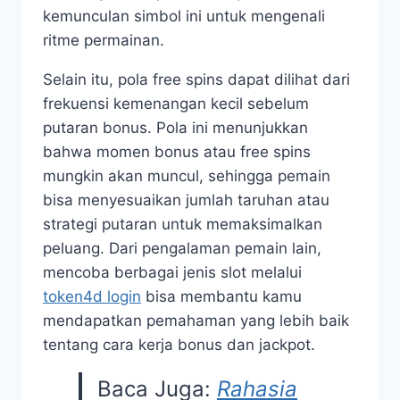
kemunculan simbol ini untuk mengenali
ritme permainan.
Selain itu, pola free spins dapat dilihat dari
frekuensi kemenangan kecil sebelum
putaran bonus. Pola ini menunjukkan
bahwa momen bonus atau free spins
mungkin akan muncul, sehingga pemain
bisa menyesuaikan jumlah taruhan atau
strategi putaran untuk memaksimalkan
peluang. Dari pengalaman pemain lain,
mencoba berbagai jenis slot melalui
token4d login
bisa membantu kamu
mendapatkan pemahaman yang lebih baik
tentang cara kerja bonus dan jackpot.
Baca Juga:
Rahasia