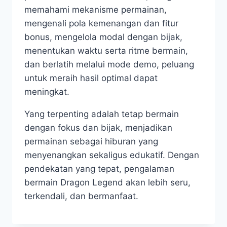
memahami mekanisme permainan,
mengenali pola kemenangan dan fitur
bonus, mengelola modal dengan bijak,
menentukan waktu serta ritme bermain,
dan berlatih melalui mode demo, peluang
untuk meraih hasil optimal dapat
meningkat.
Yang terpenting adalah tetap bermain
dengan fokus dan bijak, menjadikan
permainan sebagai hiburan yang
menyenangkan sekaligus edukatif. Dengan
pendekatan yang tepat, pengalaman
bermain Dragon Legend akan lebih seru,
terkendali, dan bermanfaat.