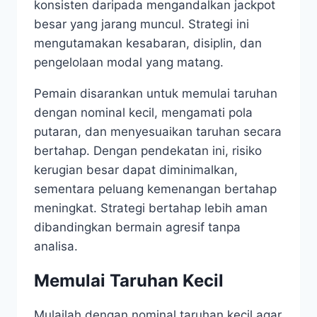
konsisten daripada mengandalkan jackpot
besar yang jarang muncul. Strategi ini
mengutamakan kesabaran, disiplin, dan
pengelolaan modal yang matang.
Pemain disarankan untuk memulai taruhan
dengan nominal kecil, mengamati pola
putaran, dan menyesuaikan taruhan secara
bertahap. Dengan pendekatan ini, risiko
kerugian besar dapat diminimalkan,
sementara peluang kemenangan bertahap
meningkat. Strategi bertahap lebih aman
dibandingkan bermain agresif tanpa
analisa.
Memulai Taruhan Kecil
Mulailah dengan nominal taruhan kecil agar