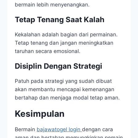
bermain lebih menyenangkan.
Tetap Tenang Saat Kalah
Kekalahan adalah bagian dari permainan.
Tetap tenang dan jangan meningkatkan
taruhan secara emosional.
Disiplin Dengan Strategi
Patuh pada strategi yang sudah dibuat
akan membantu mencapai kemenangan
bertahap dan menjaga modal tetap aman.
Kesimpulan
Bermain
bajawatogel login
dengan cara
aman dan bertahap memungkinkan pemain