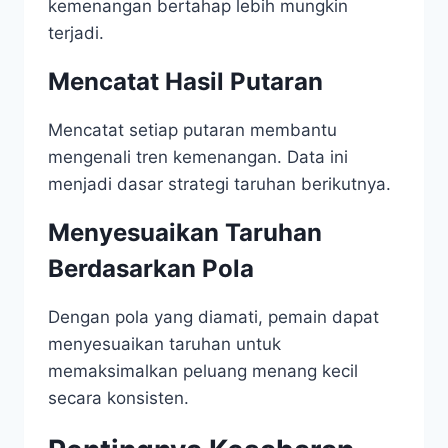
kemenangan bertahap lebih mungkin
terjadi.
Mencatat Hasil Putaran
Mencatat setiap putaran membantu
mengenali tren kemenangan. Data ini
menjadi dasar strategi taruhan berikutnya.
Menyesuaikan Taruhan
Berdasarkan Pola
Dengan pola yang diamati, pemain dapat
menyesuaikan taruhan untuk
memaksimalkan peluang menang kecil
secara konsisten.