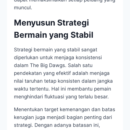
muncul.
Menyusun Strategi
Bermain yang Stabil
Strategi bermain yang stabil sangat
diperlukan untuk menjaga konsistensi
dalam The Big Dawgs. Salah satu
pendekatan yang efektif adalah menjaga
nilai taruhan tetap konsisten dalam jangka
waktu tertentu. Hal ini membantu pemain
menghindari fluktuasi yang terlalu besar.
Menentukan target kemenangan dan batas
kerugian juga menjadi bagian penting dari
strategi. Dengan adanya batasan ini,