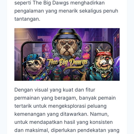
seperti The Big Dawgs menghadirkan
pengalaman yang menarik sekaligus penuh
tantangan.
Dengan visual yang kuat dan fitur
permainan yang beragam, banyak pemain
tertarik untuk mengeksplorasi peluang
kemenangan yang ditawarkan. Namun,
untuk mendapatkan hasil yang konsisten
dan maksimal, diperlukan pendekatan yang