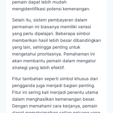
pemain dapat lebih mudah
mengidentifikasi potensi kemenangan.
Selain itu, sistem pembayaran dalam
permainan ini biasanya memiliki variasi
yang perlu dipelajari. Beberapa simbol
memberikan hasil lebih besar dibandingkan
yang lain, sehingga penting untuk
mengetahui prioritasnya. Pemahaman ini
akan membantu pemain dalam mengatur
strategi yang lebih efektif.
Fitur tambahan seperti simbol khusus dan
pengganda juga menjadi bagian penting.
Fitur ini sering kali menjadi penentu utama
dalam menghasilkan kemenangan besar.
Dengan memahami cara kerjanya, pemain
dapat memaksimalkan setiap peluang yang