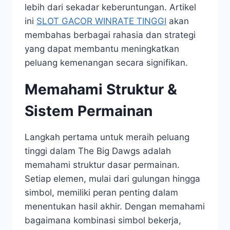
lebih dari sekadar keberuntungan. Artikel
ini
SLOT GACOR WINRATE TINGGI
akan
membahas berbagai rahasia dan strategi
yang dapat membantu meningkatkan
peluang kemenangan secara signifikan.
Memahami Struktur &
Sistem Permainan
Langkah pertama untuk meraih peluang
tinggi dalam The Big Dawgs adalah
memahami struktur dasar permainan.
Setiap elemen, mulai dari gulungan hingga
simbol, memiliki peran penting dalam
menentukan hasil akhir. Dengan memahami
bagaimana kombinasi simbol bekerja,