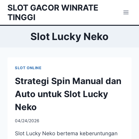
Skip
SLOT GACOR WINRATE
to
TINGGI
content
Slot Lucky Neko
SLOT ONLINE
Strategi Spin Manual dan
Auto untuk Slot Lucky
Neko
04/24/2026
Slot Lucky Neko bertema keberuntungan