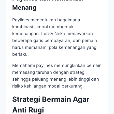
Menang
Paylines menentukan bagaimana
kombinasi simbol membentuk
kemenangan. Lucky Neko menawarkan
beberapa garis pembayaran, dan pemain
harus memahami pola kemenangan yang
berlaku.
Memahami paylines memungkinkan pemain
memasang taruhan dengan strategi,
sehingga peluang menang lebih tinggi dan
risiko kehilangan modal berkurang.
Strategi Bermain Agar
Anti Rugi