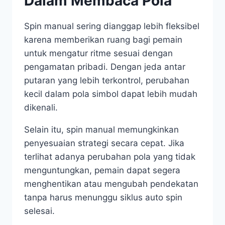
Dalam Membaca Pola
Spin manual sering dianggap lebih fleksibel
karena memberikan ruang bagi pemain
untuk mengatur ritme sesuai dengan
pengamatan pribadi. Dengan jeda antar
putaran yang lebih terkontrol, perubahan
kecil dalam pola simbol dapat lebih mudah
dikenali.
Selain itu, spin manual memungkinkan
penyesuaian strategi secara cepat. Jika
terlihat adanya perubahan pola yang tidak
menguntungkan, pemain dapat segera
menghentikan atau mengubah pendekatan
tanpa harus menunggu siklus auto spin
selesai.