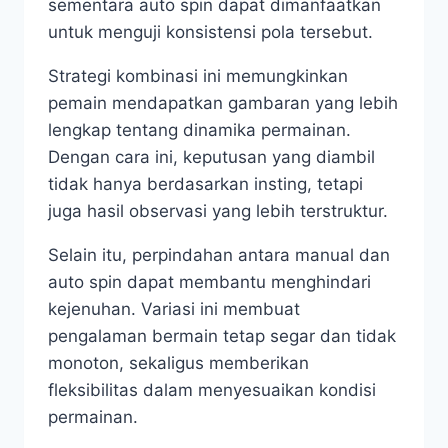
sementara auto spin dapat dimanfaatkan
untuk menguji konsistensi pola tersebut.
Strategi kombinasi ini memungkinkan
pemain mendapatkan gambaran yang lebih
lengkap tentang dinamika permainan.
Dengan cara ini, keputusan yang diambil
tidak hanya berdasarkan insting, tetapi
juga hasil observasi yang lebih terstruktur.
Selain itu, perpindahan antara manual dan
auto spin dapat membantu menghindari
kejenuhan. Variasi ini membuat
pengalaman bermain tetap segar dan tidak
monoton, sekaligus memberikan
fleksibilitas dalam menyesuaikan kondisi
permainan.