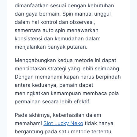
dimanfaatkan sesuai dengan kebutuhan
dan gaya bermain. Spin manual unggul
dalam hal kontrol dan observasi,
sementara auto spin menawarkan
konsistensi dan kemudahan dalam
menjalankan banyak putaran.
Menggabungkan kedua metode ini dapat
menciptakan strategi yang lebih seimbang.
Dengan memahami kapan harus berpindah
antara keduanya, pemain dapat
meningkatkan kemampuan membaca pola
permainan secara lebih efektif.
Pada akhirnya, keberhasilan dalam
memahami
Slot Lucky Neko
tidak hanya
bergantung pada satu metode tertentu,