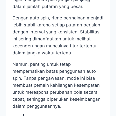
dalam jumlah putaran yang besar.
Dengan auto spin, ritme permainan menjadi
lebih stabil karena setiap putaran berjalan
dengan interval yang konsisten. Stabilitas
ini sering dimanfaatkan untuk melihat
kecenderungan munculnya fitur tertentu
dalam jangka waktu tertentu.
Namun, penting untuk tetap
memperhatikan batas penggunaan auto
spin. Tanpa pengawasan, mode ini bisa
membuat pemain kehilangan kesempatan
untuk merespons perubahan pola secara
cepat, sehingga diperlukan keseimbangan
dalam penggunaannya.