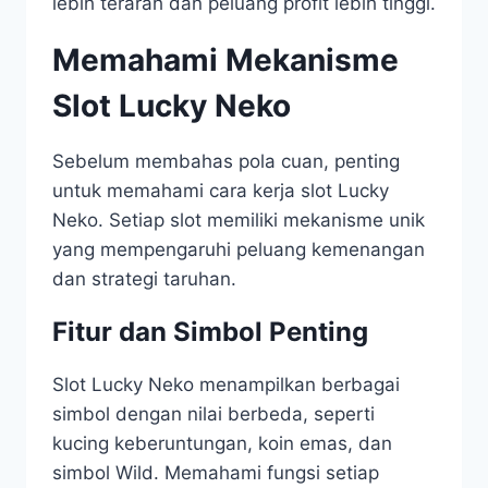
lebih terarah dan peluang profit lebih tinggi.
Memahami Mekanisme
Slot Lucky Neko
Sebelum membahas pola cuan, penting
untuk memahami cara kerja slot Lucky
Neko. Setiap slot memiliki mekanisme unik
yang mempengaruhi peluang kemenangan
dan strategi taruhan.
Fitur dan Simbol Penting
Slot Lucky Neko menampilkan berbagai
simbol dengan nilai berbeda, seperti
kucing keberuntungan, koin emas, dan
simbol Wild. Memahami fungsi setiap