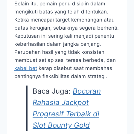
Selain itu, pemain perlu disiplin dalam
mengikuti batas yang telah ditentukan.
Ketika mencapai target kemenangan atau
batas kerugian, sebaiknya segera berhenti.
Keputusan ini sering kali menjadi penentu
keberhasilan dalam jangka panjang.
Perubahan hasil yang tidak konsisten
membuat setiap sesi terasa berbeda, dan
kabel bet
kerap disebut saat membahas
pentingnya fleksibilitas dalam strategi.
Baca Juga:
Bocoran
Rahasia Jackpot
Progresif Terbaik di
Slot Bounty Gold