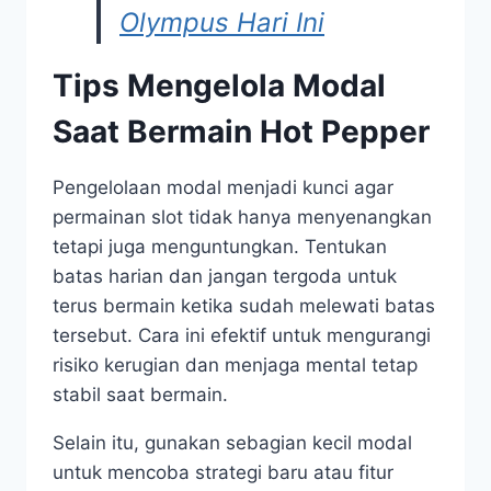
Olympus Hari Ini
Tips Mengelola Modal
Saat Bermain Hot Pepper
Pengelolaan modal menjadi kunci agar
permainan slot tidak hanya menyenangkan
tetapi juga menguntungkan. Tentukan
batas harian dan jangan tergoda untuk
terus bermain ketika sudah melewati batas
tersebut. Cara ini efektif untuk mengurangi
risiko kerugian dan menjaga mental tetap
stabil saat bermain.
Selain itu, gunakan sebagian kecil modal
untuk mencoba strategi baru atau fitur