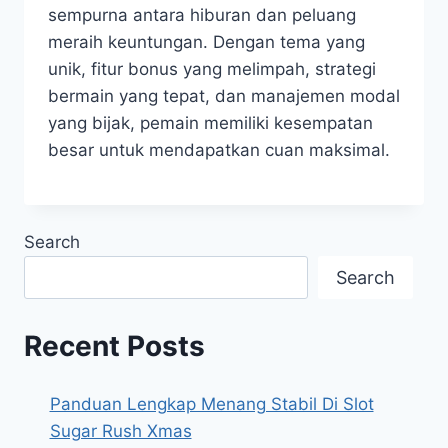
sempurna antara hiburan dan peluang
meraih keuntungan. Dengan tema yang
unik, fitur bonus yang melimpah, strategi
bermain yang tepat, dan manajemen modal
yang bijak, pemain memiliki kesempatan
besar untuk mendapatkan cuan maksimal.
Search
Search
Recent Posts
Panduan Lengkap Menang Stabil Di Slot
Sugar Rush Xmas