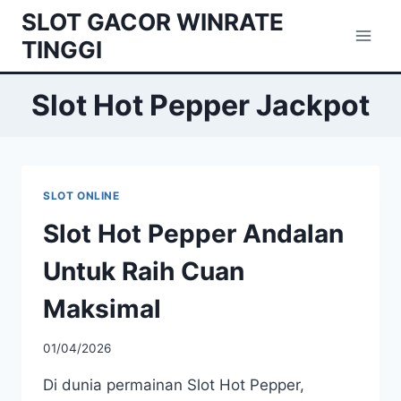
Skip
SLOT GACOR WINRATE
to
TINGGI
content
Slot Hot Pepper Jackpot
SLOT ONLINE
Slot Hot Pepper Andalan
Untuk Raih Cuan
Maksimal
01/04/2026
Di dunia permainan Slot Hot Pepper,