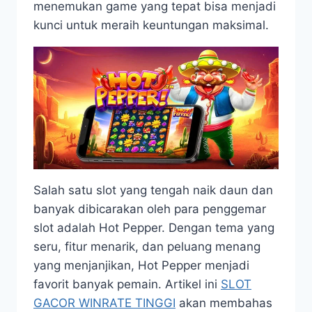
menemukan game yang tepat bisa menjadi
kunci untuk meraih keuntungan maksimal.
Salah satu slot yang tengah naik daun dan
banyak dibicarakan oleh para penggemar
slot adalah Hot Pepper. Dengan tema yang
seru, fitur menarik, dan peluang menang
yang menjanjikan, Hot Pepper menjadi
favorit banyak pemain. Artikel ini
SLOT
GACOR WINRATE TINGGI
akan membahas