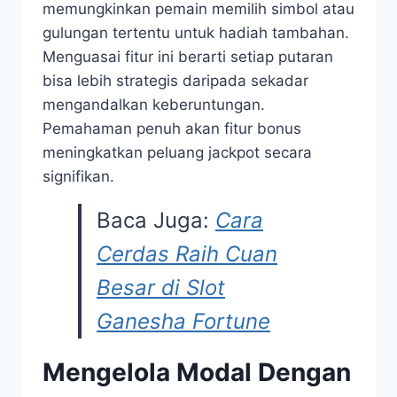
memungkinkan pemain memilih simbol atau
gulungan tertentu untuk hadiah tambahan.
Menguasai fitur ini berarti setiap putaran
bisa lebih strategis daripada sekadar
mengandalkan keberuntungan.
Pemahaman penuh akan fitur bonus
meningkatkan peluang jackpot secara
signifikan.
Baca Juga:
Cara
Cerdas Raih Cuan
Besar di Slot
Ganesha Fortune
Mengelola Modal Dengan