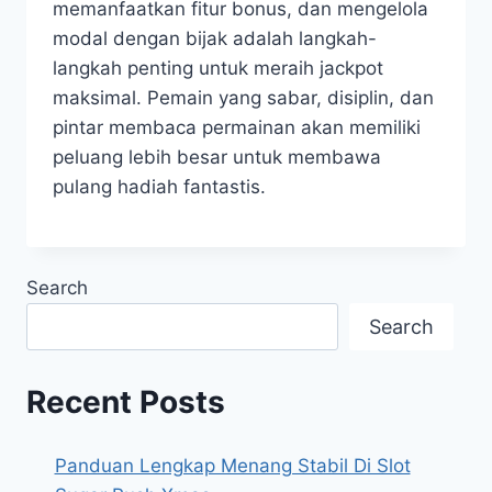
memanfaatkan fitur bonus, dan mengelola
modal dengan bijak adalah langkah-
langkah penting untuk meraih jackpot
maksimal. Pemain yang sabar, disiplin, dan
pintar membaca permainan akan memiliki
peluang lebih besar untuk membawa
pulang hadiah fantastis.
Search
Search
Recent Posts
Panduan Lengkap Menang Stabil Di Slot