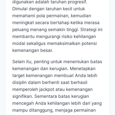
digunakan adalah taruhan progresif.
Dimulai dengan taruhan kecil untuk
memahami pola permainan, kemudian
meningkat secara bertahap ketika merasa
peluang menang semakin tinggi. Strategi ini
membantu mengurangi risiko kehilangan
modal sekaligus memaksimalkan potensi
kemenangan besar.
Selain itu, penting untuk menentukan batas
kemenangan dan kerugian. Menetapkan
target kemenangan membuat Anda lebih
disiplin dalam berhenti saat berhasil
memperoleh jackpot atau kemenangan
signifikan. Sementara batas kerugian
mencegah Anda kehilangan lebih dari yang
mampu ditanggung, menjaga permainan