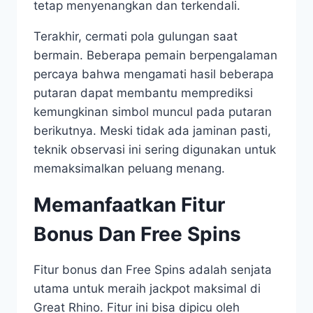
tetap menyenangkan dan terkendali.
Terakhir, cermati pola gulungan saat
bermain. Beberapa pemain berpengalaman
percaya bahwa mengamati hasil beberapa
putaran dapat membantu memprediksi
kemungkinan simbol muncul pada putaran
berikutnya. Meski tidak ada jaminan pasti,
teknik observasi ini sering digunakan untuk
memaksimalkan peluang menang.
Memanfaatkan Fitur
Bonus Dan Free Spins
Fitur bonus dan Free Spins adalah senjata
utama untuk meraih jackpot maksimal di
Great Rhino. Fitur ini bisa dipicu oleh