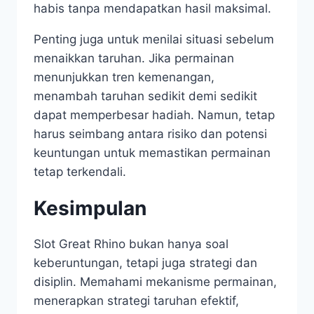
habis tanpa mendapatkan hasil maksimal.
Penting juga untuk menilai situasi sebelum
menaikkan taruhan. Jika permainan
menunjukkan tren kemenangan,
menambah taruhan sedikit demi sedikit
dapat memperbesar hadiah. Namun, tetap
harus seimbang antara risiko dan potensi
keuntungan untuk memastikan permainan
tetap terkendali.
Kesimpulan
Slot Great Rhino bukan hanya soal
keberuntungan, tetapi juga strategi dan
disiplin. Memahami mekanisme permainan,
menerapkan strategi taruhan efektif,