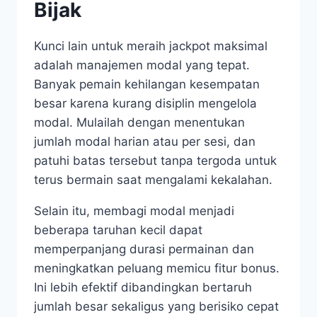
Bijak
Kunci lain untuk meraih jackpot maksimal
adalah manajemen modal yang tepat.
Banyak pemain kehilangan kesempatan
besar karena kurang disiplin mengelola
modal. Mulailah dengan menentukan
jumlah modal harian atau per sesi, dan
patuhi batas tersebut tanpa tergoda untuk
terus bermain saat mengalami kekalahan.
Selain itu, membagi modal menjadi
beberapa taruhan kecil dapat
memperpanjang durasi permainan dan
meningkatkan peluang memicu fitur bonus.
Ini lebih efektif dibandingkan bertaruh
jumlah besar sekaligus yang berisiko cepat