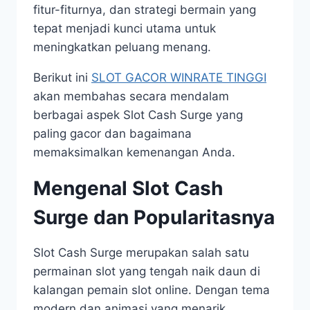
fitur-fiturnya, dan strategi bermain yang
tepat menjadi kunci utama untuk
meningkatkan peluang menang.
Berikut ini
SLOT GACOR WINRATE TINGGI
akan membahas secara mendalam
berbagai aspek Slot Cash Surge yang
paling gacor dan bagaimana
memaksimalkan kemenangan Anda.
Mengenal Slot Cash
Surge dan Popularitasnya
Slot Cash Surge merupakan salah satu
permainan slot yang tengah naik daun di
kalangan pemain slot online. Dengan tema
modern dan animasi yang menarik,