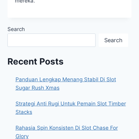
mereka.
Search
Search
Recent Posts
Panduan Lengkap Menang Stabil Di Slot
Sugar Rush Xmas
Strategi Anti Rugi Untuk Pemain Slot Timber
Stacks
Rahasia Spin Konsisten Di Slot Chase For
Glory