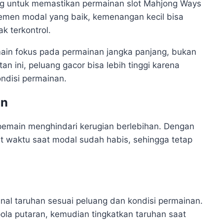
g untuk memastikan permainan slot Mahjong Ways
emen modal yang baik, kemenangan kecil bisa
k terkontrol.
main fokus pada permainan jangka panjang, bukan
ini, peluang gacor bisa lebih tinggi karena
ndisi permainan.
an
emain menghindari kerugian berlebihan. Dengan
at waktu saat modal sudah habis, sehingga tetap
nal taruhan sesuai peluang dan kondisi permainan.
ola putaran, kemudian tingkatkan taruhan saat