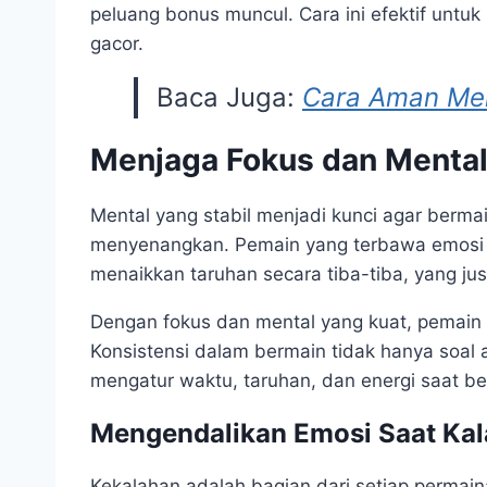
peluang bonus muncul. Cara ini efektif untu
gacor.
Baca Juga:
Cara Aman Men
Menjaga Fokus dan Menta
Mental yang stabil menjadi kunci agar berma
menyenangkan. Pemain yang terbawa emosi se
menaikkan taruhan secara tiba-tiba, yang jus
Dengan fokus dan mental yang kuat, pemain d
Konsistensi dalam bermain tidak hanya soal
mengatur waktu, taruhan, dan energi saat be
Mengendalikan Emosi Saat Kal
Kekalahan adalah bagian dari setiap permai