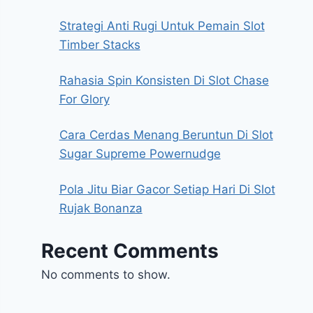
Strategi Anti Rugi Untuk Pemain Slot
Timber Stacks
Rahasia Spin Konsisten Di Slot Chase
For Glory
Cara Cerdas Menang Beruntun Di Slot
Sugar Supreme Powernudge
Pola Jitu Biar Gacor Setiap Hari Di Slot
Rujak Bonanza
Recent Comments
No comments to show.