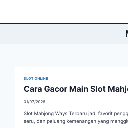
Skip
to
content
SLOT ONLINE
Cara Gacor Main Slot Mah
01/07/2026
Slot Mahjong Ways Terbaru jadi favorit pengge
seru, dan peluang kemenangan yang menggi