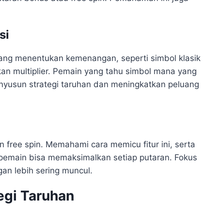
si
yang menentukan kemenangan, seperti simbol klasik
n multiplier. Pemain yang tahu simbol mana yang
yusun strategi taruhan dan meningkatkan peluang
an free spin. Memahami cara memicu fitur ini, serta
pemain bisa memaksimalkan setiap putaran. Fokus
an lebih sering muncul.
egi Taruhan