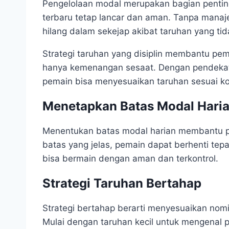
Pengelolaan modal merupakan bagian pentin
terbaru tetap lancar dan aman. Tanpa manaj
hilang dalam sekejap akibat taruhan yang tida
Strategi taruhan yang disiplin membantu pe
hanya kemenangan sesaat. Dengan pendekatan 
pemain bisa menyesuaikan taruhan sesuai ko
Menetapkan Batas Modal Hari
Menentukan batas modal harian membantu p
batas yang jelas, pemain dapat berhenti tep
bisa bermain dengan aman dan terkontrol.
Strategi Taruhan Bertahap
Strategi bertahap berarti menyesuaikan nomi
Mulai dengan taruhan kecil untuk mengenal p