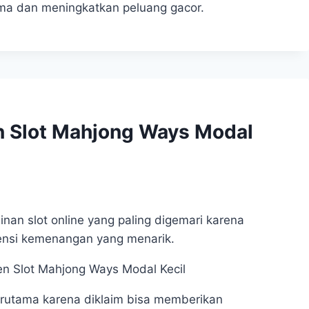
ma dan meningkatkan peluang gacor.
n Slot Mahjong Ways Modal
nan slot online yang paling digemari karena
tensi kemenangan yang menarik.
erutama karena diklaim bisa memberikan