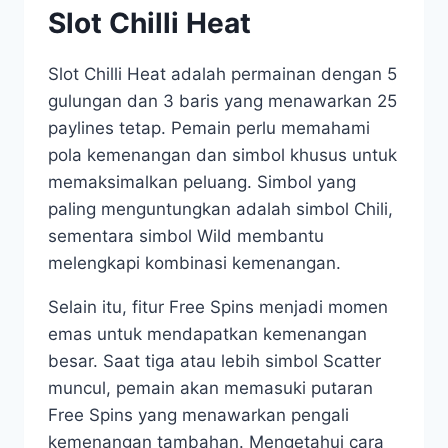
Slot Chilli Heat
Slot Chilli Heat adalah permainan dengan 5
gulungan dan 3 baris yang menawarkan 25
paylines tetap. Pemain perlu memahami
pola kemenangan dan simbol khusus untuk
memaksimalkan peluang. Simbol yang
paling menguntungkan adalah simbol Chili,
sementara simbol Wild membantu
melengkapi kombinasi kemenangan.
Selain itu, fitur Free Spins menjadi momen
emas untuk mendapatkan kemenangan
besar. Saat tiga atau lebih simbol Scatter
muncul, pemain akan memasuki putaran
Free Spins yang menawarkan pengali
kemenangan tambahan. Mengetahui cara