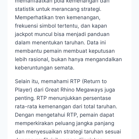
memanfaatkan pola kemenangan dan
statistik untuk merancang strategi.
Memperhatikan tren kemenangan,
frekuensi simbol tertentu, dan kapan
jackpot muncul bisa menjadi panduan
dalam menentukan taruhan. Data ini
membantu pemain membuat keputusan
lebih rasional, bukan hanya mengandalkan
keberuntungan semata.
Selain itu, memahami RTP (Return to
Player) dari Great Rhino Megaways juga
penting. RTP menunjukkan persentase
rata-rata kemenangan dari total taruhan.
Dengan mengetahui RTP, pemain dapat
memperkirakan peluang jangka panjang
dan menyesuaikan strategi taruhan sesuai