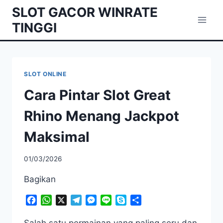
Skip
SLOT GACOR WINRATE
to
TINGGI
content
SLOT ONLINE
Cara Pintar Slot Great
Rhino Menang Jackpot
Maksimal
01/03/2026
Bagikan
Facebook
WhatsApp
X
Telegram
Messenger
Line
Skype
Share