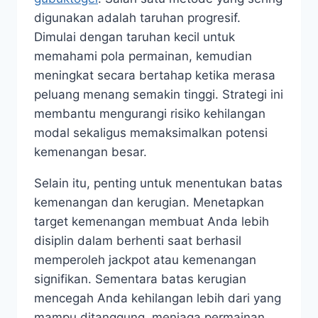
digunakan adalah taruhan progresif.
Dimulai dengan taruhan kecil untuk
memahami pola permainan, kemudian
meningkat secara bertahap ketika merasa
peluang menang semakin tinggi. Strategi ini
membantu mengurangi risiko kehilangan
modal sekaligus memaksimalkan potensi
kemenangan besar.
Selain itu, penting untuk menentukan batas
kemenangan dan kerugian. Menetapkan
target kemenangan membuat Anda lebih
disiplin dalam berhenti saat berhasil
memperoleh jackpot atau kemenangan
signifikan. Sementara batas kerugian
mencegah Anda kehilangan lebih dari yang
mampu ditanggung, menjaga permainan