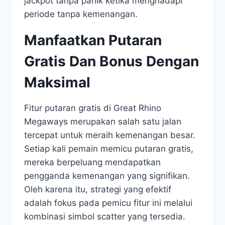
jackpot tanpa panik ketika menghadapi
periode tanpa kemenangan.
Manfaatkan Putaran
Gratis Dan Bonus Dengan
Maksimal
Fitur putaran gratis di Great Rhino
Megaways merupakan salah satu jalan
tercepat untuk meraih kemenangan besar.
Setiap kali pemain memicu putaran gratis,
mereka berpeluang mendapatkan
pengganda kemenangan yang signifikan.
Oleh karena itu, strategi yang efektif
adalah fokus pada pemicu fitur ini melalui
kombinasi simbol scatter yang tersedia.