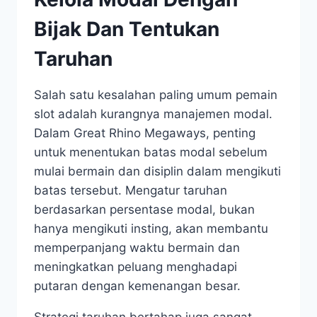
Bijak Dan Tentukan
Taruhan
Salah satu kesalahan paling umum pemain
slot adalah kurangnya manajemen modal.
Dalam Great Rhino Megaways, penting
untuk menentukan batas modal sebelum
mulai bermain dan disiplin dalam mengikuti
batas tersebut. Mengatur taruhan
berdasarkan persentase modal, bukan
hanya mengikuti insting, akan membantu
memperpanjang waktu bermain dan
meningkatkan peluang menghadapi
putaran dengan kemenangan besar.