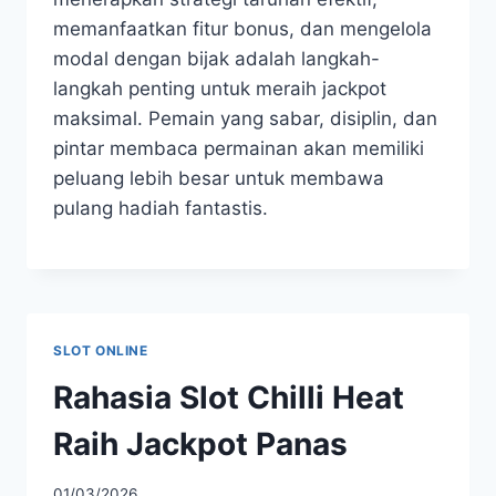
memanfaatkan fitur bonus, dan mengelola
modal dengan bijak adalah langkah-
langkah penting untuk meraih jackpot
maksimal. Pemain yang sabar, disiplin, dan
pintar membaca permainan akan memiliki
peluang lebih besar untuk membawa
pulang hadiah fantastis.
SLOT ONLINE
Rahasia Slot Chilli Heat
Raih Jackpot Panas
01/03/2026