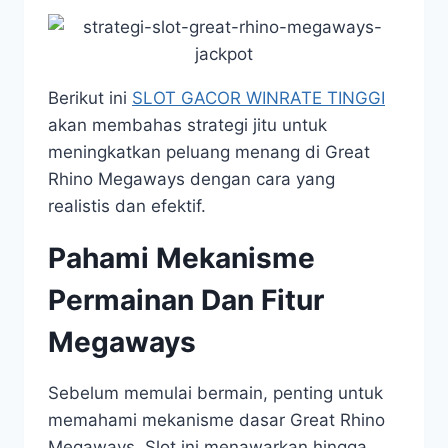
Berikut ini
SLOT GACOR WINRATE TINGGI
akan membahas strategi jitu untuk
meningkatkan peluang menang di Great
Rhino Megaways dengan cara yang
realistis dan efektif.
Pahami Mekanisme
Permainan Dan Fitur
Megaways
Sebelum memulai bermain, penting untuk
memahami mekanisme dasar Great Rhino
Megaways. Slot ini menawarkan hingga