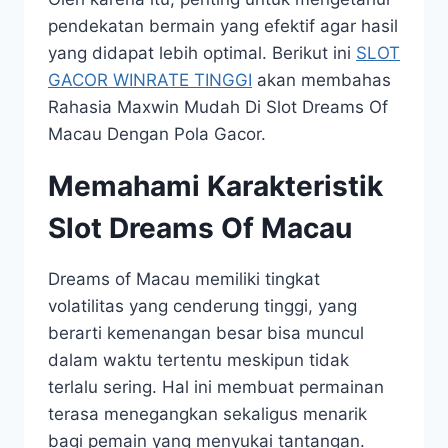
pendekatan bermain yang efektif agar hasil
yang didapat lebih optimal. Berikut ini
SLOT
GACOR WINRATE TINGGI
akan membahas
Rahasia Maxwin Mudah Di Slot Dreams Of
Macau Dengan Pola Gacor.
Memahami Karakteristik
Slot Dreams Of Macau
Dreams of Macau memiliki tingkat
volatilitas yang cenderung tinggi, yang
berarti kemenangan besar bisa muncul
dalam waktu tertentu meskipun tidak
terlalu sering. Hal ini membuat permainan
terasa menegangkan sekaligus menarik
bagi pemain yang menyukai tantangan.