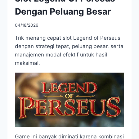
Dengan Peluang Besar
04/18/2026
Trik menang cepat slot Legend of Perseus
dengan strategi tepat, peluang besar, serta
manajemen modal efektif untuk hasil
maksimal.
Game ini banyak diminati karena kombinasi