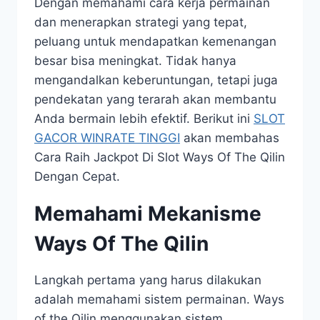
Dengan memahami cara kerja permainan
dan menerapkan strategi yang tepat,
peluang untuk mendapatkan kemenangan
besar bisa meningkat. Tidak hanya
mengandalkan keberuntungan, tetapi juga
pendekatan yang terarah akan membantu
Anda bermain lebih efektif. Berikut ini
SLOT
GACOR WINRATE TINGGI
akan membahas
Cara Raih Jackpot Di Slot Ways Of The Qilin
Dengan Cepat.
Memahami Mekanisme
Ways Of The Qilin
Langkah pertama yang harus dilakukan
adalah memahami sistem permainan. Ways
of the Qilin menggunakan sistem