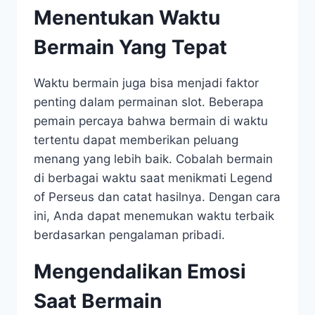
Menentukan Waktu
Bermain Yang Tepat
Waktu bermain juga bisa menjadi faktor
penting dalam permainan slot. Beberapa
pemain percaya bahwa bermain di waktu
tertentu dapat memberikan peluang
menang yang lebih baik. Cobalah bermain
di berbagai waktu saat menikmati Legend
of Perseus dan catat hasilnya. Dengan cara
ini, Anda dapat menemukan waktu terbaik
berdasarkan pengalaman pribadi.
Mengendalikan Emosi
Saat Bermain