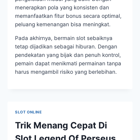
menerapkan pola yang konsisten dan
memanfaatkan fitur bonus secara optimal,
peluang kemenangan bisa meningkat.
Pada akhirnya, bermain slot sebaiknya
tetap dijadikan sebagai hiburan. Dengan
pendekatan yang bijak dan penuh kontrol,
pemain dapat menikmati permainan tanpa
harus mengambil risiko yang berlebihan.
SLOT ONLINE
Trik Menang Cepat Di
Slot Legend Of Perseus