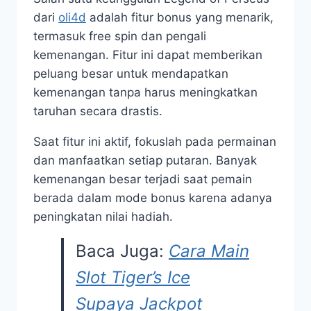
dari
oli4d
adalah fitur bonus yang menarik,
termasuk free spin dan pengali
kemenangan. Fitur ini dapat memberikan
peluang besar untuk mendapatkan
kemenangan tanpa harus meningkatkan
taruhan secara drastis.
Saat fitur ini aktif, fokuslah pada permainan
dan manfaatkan setiap putaran. Banyak
kemenangan besar terjadi saat pemain
berada dalam mode bonus karena adanya
peningkatan nilai hadiah.
Baca Juga:
Cara Main
Slot Tiger’s Ice
Supaya Jackpot