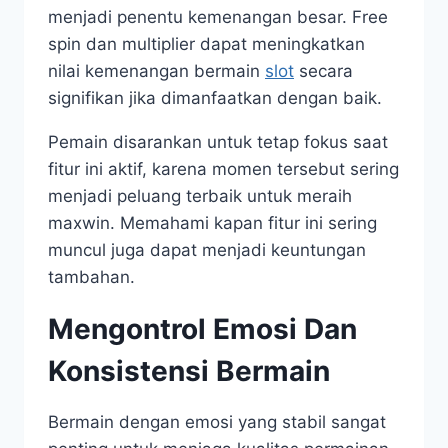
menjadi penentu kemenangan besar. Free
spin dan multiplier dapat meningkatkan
nilai kemenangan bermain
slot
secara
signifikan jika dimanfaatkan dengan baik.
Pemain disarankan untuk tetap fokus saat
fitur ini aktif, karena momen tersebut sering
menjadi peluang terbaik untuk meraih
maxwin. Memahami kapan fitur ini sering
muncul juga dapat menjadi keuntungan
tambahan.
Mengontrol Emosi Dan
Konsistensi Bermain
Bermain dengan emosi yang stabil sangat