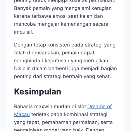
penting untuk menjaga kualitas permainan.
Banyak pemain yang mengalami kerugian
karena terbawa emosi saat kalah dan
mencoba mengejar kemenangan secara
impulsif.
Dengan tetap konsisten pada strategi yang
telah direncanakan, pemain dapat
menghindari keputusan yang merugikan.
Disiplin dalam berhenti juga menjadi bagian
penting dari strategi bermain yang sehat.
Kesimpulan
Rahasia maxwin mudah di slot
Dreams of
Macau
terletak pada kombinasi strategi
yang tepat, pemahaman permainan, serta
pengelolaan modal yang baik. Dengan