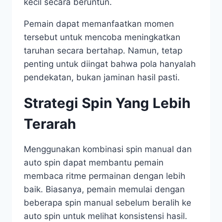
kecil secara beruntun.
Pemain dapat memanfaatkan momen
tersebut untuk mencoba meningkatkan
taruhan secara bertahap. Namun, tetap
penting untuk diingat bahwa pola hanyalah
pendekatan, bukan jaminan hasil pasti.
Strategi Spin Yang Lebih
Terarah
Menggunakan kombinasi spin manual dan
auto spin dapat membantu pemain
membaca ritme permainan dengan lebih
baik. Biasanya, pemain memulai dengan
beberapa spin manual sebelum beralih ke
auto spin untuk melihat konsistensi hasil.