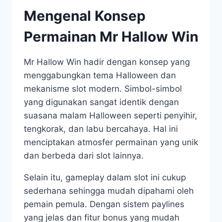
Mengenal Konsep
Permainan Mr Hallow Win
Mr Hallow Win hadir dengan konsep yang
menggabungkan tema Halloween dan
mekanisme slot modern. Simbol-simbol
yang digunakan sangat identik dengan
suasana malam Halloween seperti penyihir,
tengkorak, dan labu bercahaya. Hal ini
menciptakan atmosfer permainan yang unik
dan berbeda dari slot lainnya.
Selain itu, gameplay dalam slot ini cukup
sederhana sehingga mudah dipahami oleh
pemain pemula. Dengan sistem paylines
yang jelas dan fitur bonus yang mudah