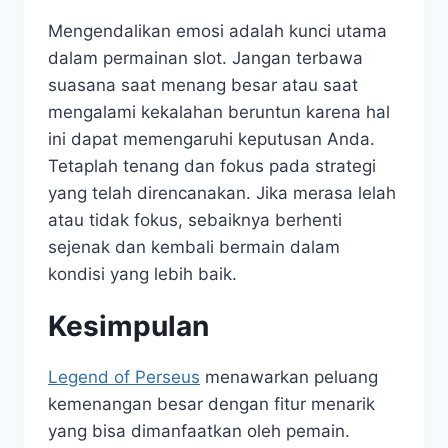
Mengendalikan emosi adalah kunci utama
dalam permainan slot. Jangan terbawa
suasana saat menang besar atau saat
mengalami kekalahan beruntun karena hal
ini dapat memengaruhi keputusan Anda.
Tetaplah tenang dan fokus pada strategi
yang telah direncanakan. Jika merasa lelah
atau tidak fokus, sebaiknya berhenti
sejenak dan kembali bermain dalam
kondisi yang lebih baik.
Kesimpulan
Legend of Perseus
menawarkan peluang
kemenangan besar dengan fitur menarik
yang bisa dimanfaatkan oleh pemain.