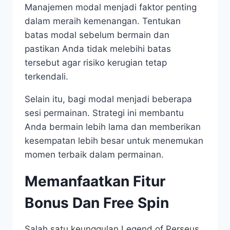
Manajemen modal menjadi faktor penting
dalam meraih kemenangan. Tentukan
batas modal sebelum bermain dan
pastikan Anda tidak melebihi batas
tersebut agar risiko kerugian tetap
terkendali.
Selain itu, bagi modal menjadi beberapa
sesi permainan. Strategi ini membantu
Anda bermain lebih lama dan memberikan
kesempatan lebih besar untuk menemukan
momen terbaik dalam permainan.
Memanfaatkan Fitur
Bonus Dan Free Spin
Salah satu keunggulan Legend of Perseus