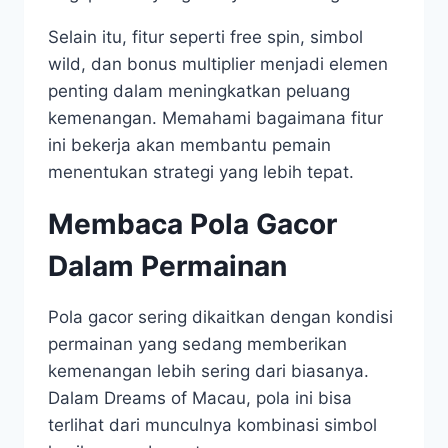
Selain itu, fitur seperti free spin, simbol
wild, dan bonus multiplier menjadi elemen
penting dalam meningkatkan peluang
kemenangan. Memahami bagaimana fitur
ini bekerja akan membantu pemain
menentukan strategi yang lebih tepat.
Membaca Pola Gacor
Dalam Permainan
Pola gacor sering dikaitkan dengan kondisi
permainan yang sedang memberikan
kemenangan lebih sering dari biasanya.
Dalam Dreams of Macau, pola ini bisa
terlihat dari munculnya kombinasi simbol