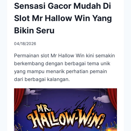
Sensasi Gacor Mudah Di
Slot Mr Hallow Win Yang
Bikin Seru
04/18/2026
Permainan slot Mr Hallow Win kini semakin
berkembang dengan berbagai tema unik
yang mampu menarik perhatian pemain
dari berbagai kalangan.