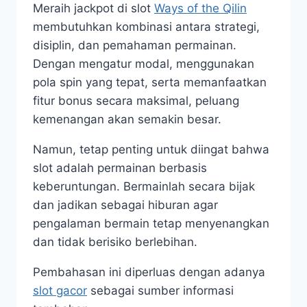
Meraih jackpot di slot
Ways of the Qilin
membutuhkan kombinasi antara strategi,
disiplin, dan pemahaman permainan.
Dengan mengatur modal, menggunakan
pola spin yang tepat, serta memanfaatkan
fitur bonus secara maksimal, peluang
kemenangan akan semakin besar.
Namun, tetap penting untuk diingat bahwa
slot adalah permainan berbasis
keberuntungan. Bermainlah secara bijak
dan jadikan sebagai hiburan agar
pengalaman bermain tetap menyenangkan
dan tidak berisiko berlebihan.
Pembahasan ini diperluas dengan adanya
slot gacor
sebagai sumber informasi