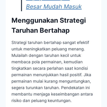
Besar Mudah Masuk
Menggunakan Strategi
Taruhan Bertahap
Strategi taruhan bertahap sangat efektif
untuk meningkatkan peluang menang.
Mulailah dengan taruhan kecil untuk
membaca pola permainan, kemudian
tingkatkan secara perlahan saat kondisi
permainan menunjukkan hasil positif. Jika
permainan mulai kurang menguntungkan,
segera turunkan taruhan. Pendekatan ini
membantu menjaga keseimbangan antara
risiko dan peluang keuntungan.