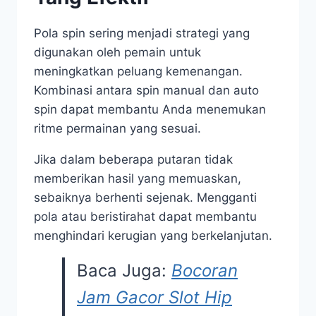
Pola spin sering menjadi strategi yang
digunakan oleh pemain untuk
meningkatkan peluang kemenangan.
Kombinasi antara spin manual dan auto
spin dapat membantu Anda menemukan
ritme permainan yang sesuai.
Jika dalam beberapa putaran tidak
memberikan hasil yang memuaskan,
sebaiknya berhenti sejenak. Mengganti
pola atau beristirahat dapat membantu
menghindari kerugian yang berkelanjutan.
Baca Juga:
Bocoran
Jam Gacor Slot Hip